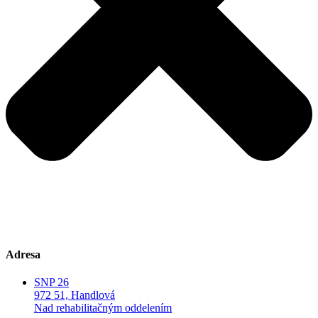
Adresa
SNP 26
972 51, Handlová
Nad rehabilitačným oddelením