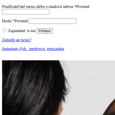
Používateľské meno alebo e-mailová adresa
*
Povinné
Heslo
*
Povinné
Zapamätať si ma
Prihlásiť
Zabudli ste heslo?
Instagram @dr._mederova_trencanska