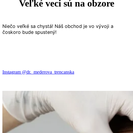
Veľké veci sú na obzore
Niečo veľké sa chystá! Náš obchod je vo vývoji a
čoskoro bude spustený!
Instagram @dr._mederova_trencanska