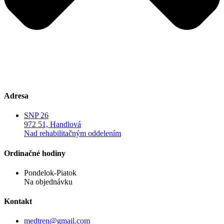
Adresa
SNP 26
972 51, Handlová
Nad rehabilitačným oddelením
Ordinačné hodiny
Pondelok-Piatok
Na objednávku
Kontakt
medtren@gmail.com