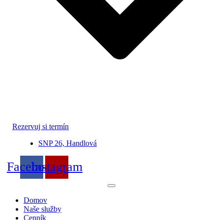
Rezervuj si termín
SNP 26, Handlová
Facebook
Instagram
Search
for:
Domov
Naše služby
Cenník