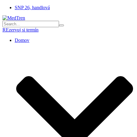
SNP 26, handlová
Search
for:
REzervuj si termín
Domov