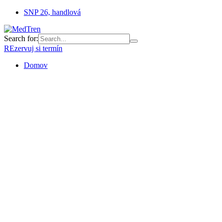
SNP 26, handlová
Search for:
REzervuj si termín
Domov