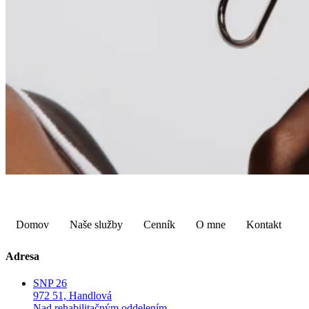
Domov
Naše služby
Cenník
O mne
Kontakt
Adresa
SNP 26
972 51, Handlová
Nad rehabilitačným oddelením